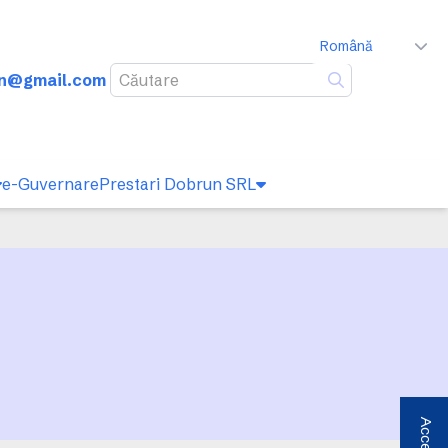
Română
un@gmail.com
Caută
e-Guvernare
Prestari Dobrun SRL