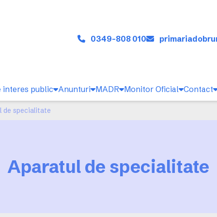
0349-808 010
primariadobr
 interes public
Anunturi
MADR
Monitor Oficial
Contact
l de specialitate
Aparatul de specialitate